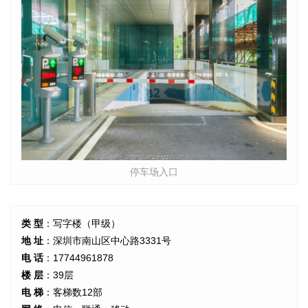
停车场入口
类 型
：写字楼（甲级）
地 址
：深圳市南山区中心路3331号
电 话
：17744961878
楼 层
：39层
电 梯
：客梯数12部