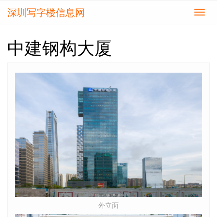
深圳写字楼信息网
切
换
导
中建钢构大厦
航
外立面