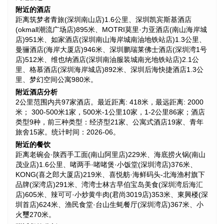
附近的酒店
距离筑梦者青旅(深圳南山店)1.6公里、深圳凯宾斯基酒店
(okmall潮流广场店)895米、MOTRI莫里·力亚酒店(南山海岸城
店)951米、如家酒店(深圳南山海岸城南油地铁站店)1.3公里、
曼骊酒店(海岸大厦店)946米、深圳鹏瑞莱佛士酒店(深圳湾1号
店)512米、维也纳酒店(深圳南油服装城南光地铁站店)2.1公
里、格慕酒店(深圳海岸城店)892米、深圳后海快捷酒店1.3公
里、梦幻空间公寓980米。
附近酒店分析
2公里范围内共97家酒店。最近距离: 418米，最远距离: 2000
米； 300-500米1家，500米-1公里10家，1-2公里86家；酒店
类型9种，前三种类型：经济型21家、公寓式酒店19家、青年
旅舍15家。统计时间：2026-06。
附近的餐饮
距离老碗会·陕西手工面(南山阿里店)229米、海底捞火锅(南山
茂业店)1.6公里、啫两手·啫啫煲·小饭堂(深圳湾店)376米、
KONG(喜之郎大厦店)219米、喜悦舫·海鲜码头-北海渔村旗下
品牌(深湾店)291米、湾湾士林古早伯宝岛美食(深圳湾后海汇
店)605米、辣可可·小炒黄牛肉(君尚3019店)353米、東興楼(深
圳首店)624米、渔民食堂·台山生蚝餐厅(深圳湾店)367米、小
火璽270米。