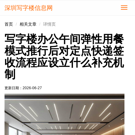
深圳写字楼信息网
切
换
导
首页
相关文章
详情页
航
写字楼办公午间弹性用餐
模式推行后对定点快递签
收流程应设立什么补充机
制
更新日期：
2026-06-27