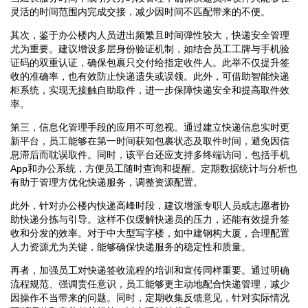
灵活的时间范围内完成交接，减少因时间不匹配带来的不便。
其次，鉴于办公楼内人员进出频繁且时间弹性较大，快递安全管理
尤为重要。建议增设多层身份验证机制，如结合员工工牌与手机验
证码的双重认证，确保包裹只交付给指定收件人。此举不仅提升签
收的准确率，也有效防止快递遗失或误领。此外，可借助智能快递
柜系统，实现无接触自助取件，进一步保障快递安全和提高取件效
率。
第三，信息化管理手段的应用不可忽视。通过建立快递信息实时更
新平台，员工能够在第一时间获知包裹状态及取件时间，避免因信
息滞后而耽误取件。同时，该平台还应支持多终端访问，包括手机
App和办公系统，方便员工随时查询和提醒。定期数据统计与分析也
有助于管理方优化快递服务，调整资源配置。
此外，针对办公楼内快递高峰时段，建议增派专职人员或志愿者协
助快递分拣与引导。这样不仅缓解快递员的压力，还能有效提升签
收和分发的效率。对于中大型写字楼，如中建钢构大厦，合理配置
人力资源尤为关键，能够确保快递服务的稳定性和质量。
再者，加强员工对快递签收流程的培训和宣传同样重要。通过明确
流程规范、强调责任意识，员工能够更主动地配合快递管理，减少
因操作不当带来的问题。同时，定期收集反馈意见，针对实际情况