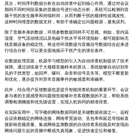
其次，时间序列数据分析在自动排查中起到核心作用。通过对会议
期间不同时间段采集的音频信号进行动态分析，系统可以检测到音
频干扰的发生频率和持续时间，从而判断干扰的规律性或偶发性。
这种时间维度的数据支持，有助于准确定位问题根源，避免误判。
除了音频本身的数据，环境参数数据同样不可忽视。例如，室内温
湿度、空气流动情况以及电磁干扰水平等环境指标，都可能影响无
线音频设备的稳定性。将这些环境数据与音频信号数据结合起来进
行综合分析，可以更全面地揭示干扰产生的潜在条件。
在数据处理层面，机器学习模型的引入为自动排查机制提供了技术
保障。通过训练基于大规模音频样本的算法，系统能够自动识别常
见的干扰类型，如回声、啸叫、杂音和信号丢失等。模型不断更新
和优化，逐步提升对异常音频事件的敏感度和准确率。
此外，结合用户反馈数据也是提升智能排查机制的重要环节。会议
参与者的主观感受和问题报告能够补充客观数据的不足，帮助系统
调整检测阈值和优先级设置，实现人机协同的精准排查。
在实际应用中，写字楼的网络数据同样是关键数据依据之一。远程
会议依赖稳定的网络连接，网络带宽波动、丢包率和延迟等指标直
接影响音频质量。集成网络监测数据的自动排查系统能及时发现由
网络问题引起的音频中断或失真现象，促进快速定位和修复。