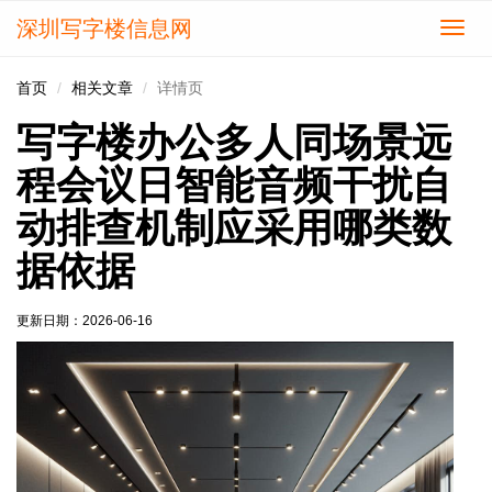
深圳写字楼信息网
切
换
导
首页
相关文章
详情页
航
写字楼办公多人同场景远
程会议日智能音频干扰自
动排查机制应采用哪类数
据依据
更新日期：
2026-06-16