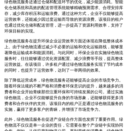
绿色物流服务还通过仓储和配送环节的优化，减少能源消耗。智能
化仓储系统和高效的配送管理系统能够精确预测需求、合理安排库
存，减少库存积压和运输浪费。通过这种方式，企业不仅能够提高
运营效率，还能减少因过度运输而导致的资源浪费。该项目的租户
也通过优化仓储和配送管理，进一步提高了资源利用效率，支持了
环保目标的实现。
绿色物流服务在提升环保企业运营效率方面还体现在降低整体成本
上。由于绿色物流通过减少不必要的运输和优化运输路线，能够显
著降低运输成本和能源消耗。与此同时，环保企业在实施绿色物流
服务时，往往能够通过优化资源配置、减少浪费等手段，提高整体
运营效益。在该项目，许多租户通过绿色物流服务实现了节约成本
的同时，也提升了运营效率，达到了一举两得的效果。
除了降低运营成本，绿色物流服务还能够提高企业的市场竞争力。
随着环保法规的不断严格和消费者环保意识的提升，越来越多的消
费者和企业开始青睐那些注重环保和可持续发展的公司。通过实施
绿色物流，企业不仅能够提升自身的市场形象，还能够获得更多消
费者和合作伙伴的支持。该项目内的租户正是通过绿色物流服务的
实施，赢得了更多客户的青睐，并增强了市场竞争力。
此外，绿色物流服务在促进产业链合作方面也发挥了重要作用。绿
色物流不仅仅是单一企业的责任，它需要在整个产业链中实现协同
合作。例如，从供应商到物流公司，再到最终的消费者，绿色物流